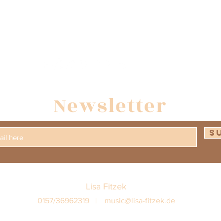
Newsletter
S
Lisa Fitzek
0157/36962319 |
music@lisa-fitzek.de