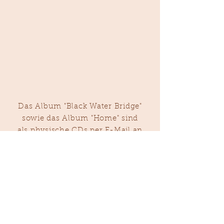
Das Album "Black Water Bridge"
sowie das Album "Home" sind
als physische CDs per E-Mail an
music@lisa-fitzek.de
für jeweils 15 € erhältlich.